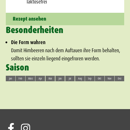
laktosefrei
Rezept ansehen
Besonderheiten
Die Form wahren
Damit Himbeeren nach dem Auftauen ihre Form behalten,
sollten sie einzeln liegend eingefroren werden.
Saison
Jan
Feb
März
Apr
Mai
Jun
Jul
Aug
Sep
Okt
Nov
Dez