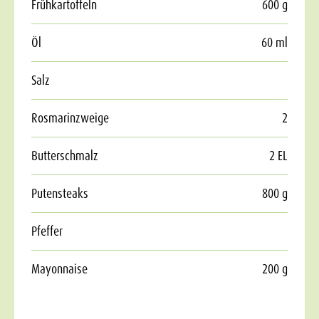
Frühkartoffeln
600 g
Öl
60 ml
Salz
Rosmarinzweige
2
Butterschmalz
2 EL
Putensteaks
800 g
Pfeffer
Mayonnaise
200 g