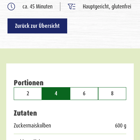
ca. 45 Minuten
Hauptgericht, glutenfrei
Zurück zur Übersicht
Portionen
2
4
6
8
Zutaten
Zuckermaiskolben
600 g