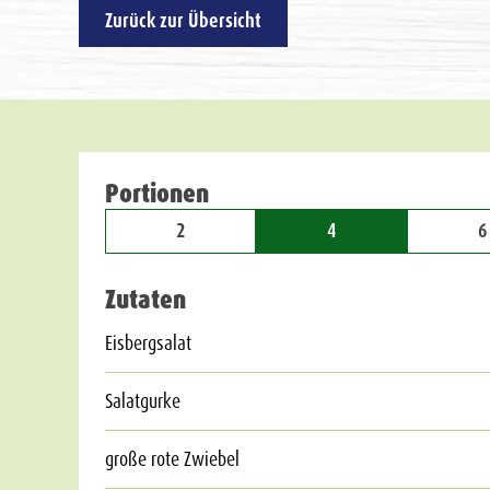
Zurück zur Übersicht
Portionen
2
4
6
Zutaten
Eisbergsalat
Salatgurke
große rote Zwiebel