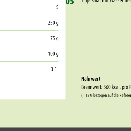
05
Tipp: Salat mit Wassermel
5
250 g
75 g
100 g
3 EL
Nährwert
Brennwert: 360 kcal. pro 
(= 18% bezogen auf die Refere