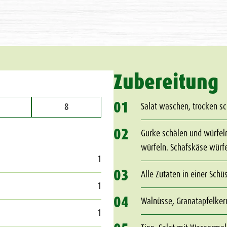
Zubereitung
01
Salat waschen, trocken sc
8
02
Gurke schälen und würfel
würfeln. Schafskäse wür
1
03
Alle Zutaten in einer Schu
1
04
Walnüsse, Granatapfelker
1