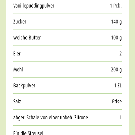
Vanillepuddingpulver
1 Pck.
Zucker
140 g
weiche Butter
100 g
Eier
2
Mehl
200 g
Backpulver
1 EL
Salz
1 Prise
abger. Schale von einer unbeh. Zitrone
1
Für die Streusel