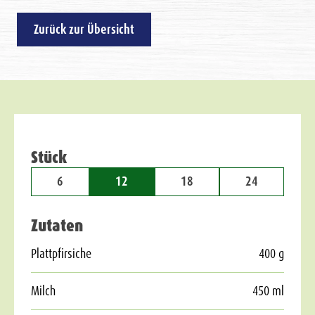
Zurück zur Übersicht
Stück
6
12
18
24
Zutaten
Plattpfirsiche
400 g
Milch
450 ml