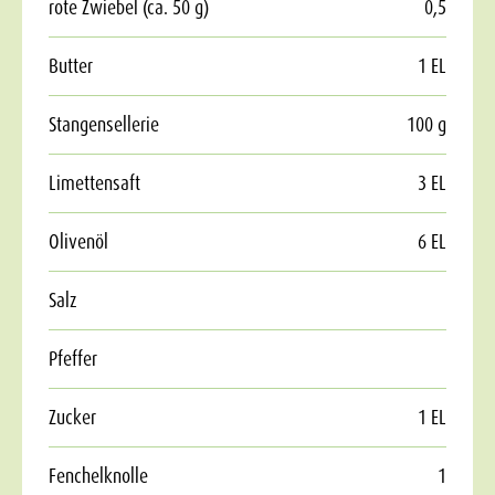
rote Zwiebel (ca. 50 g)
0,5
Butter
1 EL
Stangensellerie
100 g
Limettensaft
3 EL
Olivenöl
6 EL
Salz
Pfeffer
Zucker
1 EL
Fenchelknolle
1