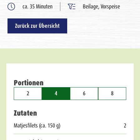
ca. 35 Minuten
Beilage, Vorspeise
Zurück zur Übersicht
Portionen
2
4
6
8
Zutaten
Matjesfilets (ca. 150 g)
2