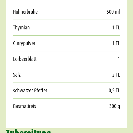
Hühnerbrühe
500 ml
Thymian
1 TL
Currypulver
1 TL
Lorbeerblatt
1
Salz
2 TL
schwarzer Pfeffer
0,5 TL
Basmatireis
300 g