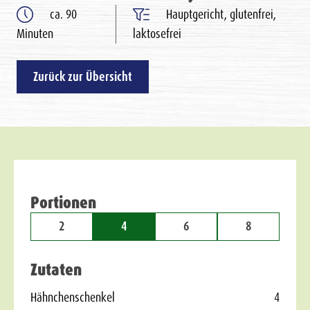
ca. 90
Hauptgericht, glutenfrei,
Minuten
laktosefrei
Zurück zur Übersicht
Portionen
2
4
6
8
Zutaten
Hähnchenschenkel
4