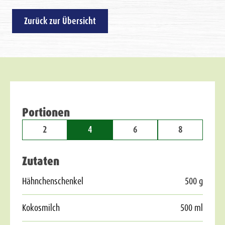
Zurück zur Übersicht
Portionen
2
4
6
8
Zutaten
Hähnchenschenkel
500 g
Kokosmilch
500 ml