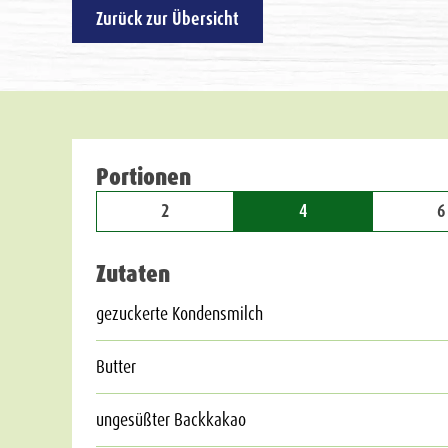
Zurück zur Übersicht
Portionen
2
4
6
Zutaten
gezuckerte Kondensmilch
Butter
ungesüßter Backkakao