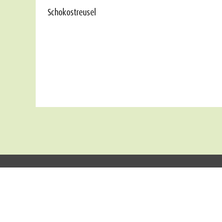
Schokostreusel
Unternehmen
Neue Standorte
Kontakt