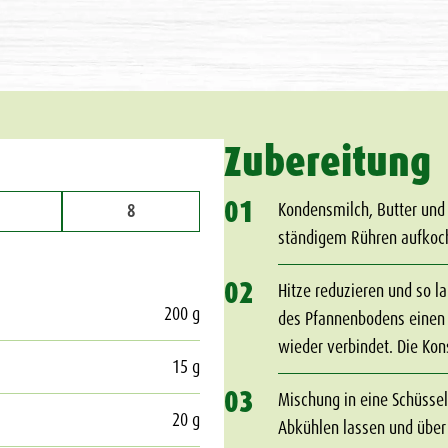
Zubereitung
01
Kondensmilch, Butter und
8
ständigem Rühren aufkoc
02
Hitze reduzieren und so l
200 g
des Pfannenbodens einen S
wieder verbindet. Die Kons
15 g
03
Mischung in eine Schüssel 
20 g
Abkühlen lassen und über