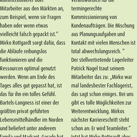
Mitarbeiter aus den Märkten an,
termingerechte
zum Beispiel, wenn sie Fragen
Kommissionierung von
haben oder wenn etwas
Kundenaufträgen. Die Mischung
vielleicht falsch gepackt ist.“
aus Planungsaufgaben und
Mirko Rottgardt sorgt dafür, dass
Kontakt mit vielen Menschen ist
die Abläufe reibungslos
total abwechslungsreich. “
funktionieren und die
Der stellvertretende Lagerleiter
Ressourcen optimal genutzt
Patrick Nagel traut seinem
werden. Wenn am Ende des
Mitarbeiter das zu: „Mirko war
Tages alles gut gepasst hat, ist
mal landesbester Fachlagerist,
das für ihn ein tolles Gefühl.
das sagt schon einiges. Bei uns
Bartels-Langness ist einer der
gibt es tolle Möglichkeiten zur
größten privat geführten
Weiterentwicklung. Mirkos
Lebensmittelhändler im Norden
nächster Karriereschritt steht
und beliefert unter anderem
schon an: Er wird Teamleiter.“
famila und Markant. Gerade hat
Jetzt hat Mirko Rottgardt aber